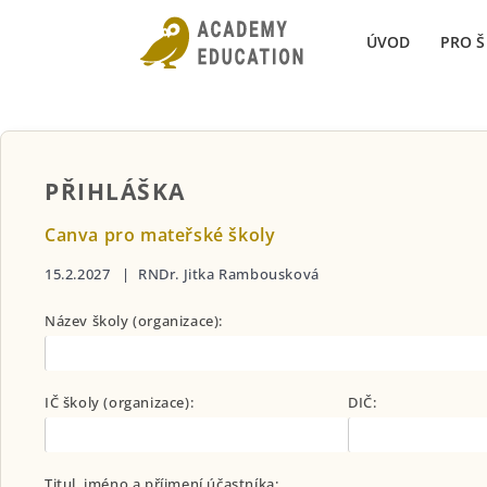
Přeskočit
ÚVOD
PRO 
na
obsah
PŘIHLÁŠKA
Canva pro mateřské školy
15.2.2027 | RNDr. Jitka Rambousková
Název školy (organizace):
IČ školy (organizace):
DIČ:
Titul, jméno a příjmení účastníka: