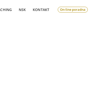
ACHING
NSK
KONTAKT
On-line poradna