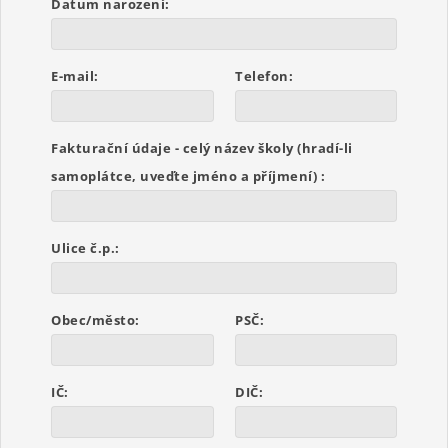
Datum narození:
E-mail:
Telefon:
Fakturační údaje - celý název školy (hradí-li
samoplátce, uveďte jméno a příjmení) :
Ulice č.p.:
Obec/město:
PSČ:
IČ:
DIČ: