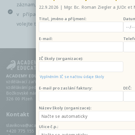
záznam, osvědčení a podklady
22.9.2026 | Mgr. Bc. Roman Ziegler a JUDr. et
v případě technických potíží s připojením
Titul, jméno a příjmení:
Datum
volejte tel. 775421687
E-mail:
Telef
IČ školy (organizace):
ACADEMY EDUCATION s.r.o.,
Vyplněním IČ se načtou údaje školy
vzdělávací zařízení a zařízení pro další
vzdělávání pedagogických pracovníků
E-mail pro zaslání faktury:
DIČ:
Božkovské náměstí 576/2a, Božkov
326 00 Plzeň
Název školy (organizace):
Kontakt
slavikova@academyeducation.cz
Ulice č.p.:
+420 775 155 079