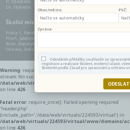
IČ 08446466
DS 78ybw5d
Obec/město:
PSČ:
Školící místa
Zpráva:
Praha 1, Panská 892/1
Plzeň, Jablonského 604/7
Brno, Masarykova 32
Ostrava, Sokolská tř. 1263/24
Odesláním přihlášky souhlasím se zpracován
registrace a realizace školení, evidencí účasti, vče
školením podle Zásad pro zpracování a ochranu o
Warning
: require_once(header.php): failed to open
stream: No such file or directory in
/data/web/virtuals/224593/virtual/www/domains/ac
ODESLAT
on line
426
Fatal error
: require_once(): Failed opening required
'header.php'
(include_path='.:/data/web/virtuals/224593/virtual') in
/data/web/virtuals/224593/virtual/www/domains/ac
on line
426