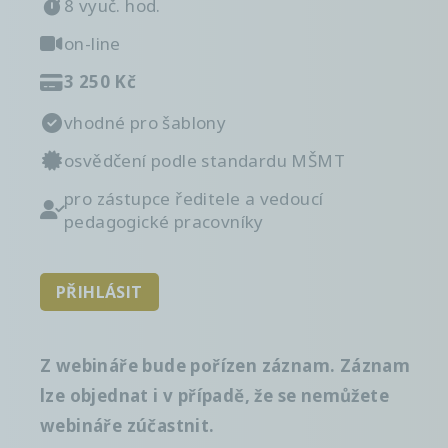
8 vyuč. hod.
on-line
3 250 Kč
vhodné pro šablony
osvědčení podle standardu MŠMT
pro zástupce ředitele a vedoucí
pedagogické pracovníky
PŘIHLÁSIT
Z webináře bude pořízen záznam. Záznam
lze objednat i v případě, že se nemůžete
webináře zúčastnit.