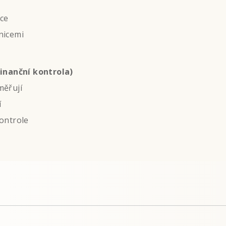
ice
nicemi
finanční kontrola)
měřují
í
kontrole