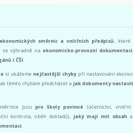
ekonomických směrnic a vnitřních předpisů
, které
e se výhradně na
ekonomicko-provozní dokumentaci
gánů i ČŠI
.
xe
si ukážeme
nejčastější chyby
při nastavování ekonom
, jak těmto chybám předcházet a
jak dokumenty nastavi
měrnice jsou
pro školy povinné
(účetnictví, vnitř
nční kontrola, oběh dokladů),
jaký mají mít obsah
a 
kumentaci
.