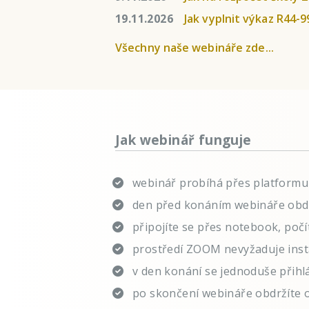
19.11.2026
Jak vyplnit výkaz R44-
Všechny naše webináře zde...
Jak webinář funguje
webinář probíhá přes platfor
den před konáním webináře obdr
připojíte se přes notebook, počí
prostředí ZOOM nevyžaduje insta
v den konání se jednoduše přihl
po skončení webináře obdržíte 