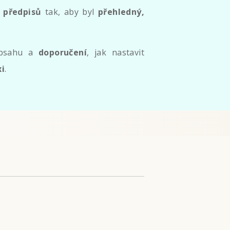
h předpisů
tak, aby byl
přehledný,
 obsahu a
doporučení
, jak nastavit
xi
.