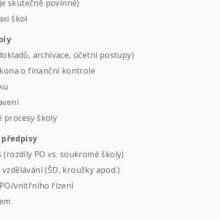
 je skutečně povinné)
xi škol
oly
dokladů, archivace, účetní postupy)
ákona o finanční kontrole
tku
avení
 procesy školy
 předpisy
 (rozdíly PO vs. soukromé školy)
 vzdělávání (ŠD, kroužky apod.)
PO/vnitřního řízení
kem