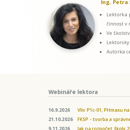
Ing. Petra
Lektorka 
činnost v
Ve školstv
Lektorsky
Autorka c
Webináře lektora
16.9.2026
Vliv P1c-01, PHmaxu na
21.10.2026
FKSP - tvorba a správn
9.11.2026
Jak na rozpočet školy 