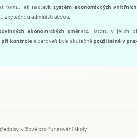
t tomu, jak nastavit
systém ekonomických vnitřníc
lu zbytečnou administrativou.
 povinných ekonomických směrnic
, jistotu v jejich
 při kontrole
a zároveň byla skutečně
použitelná v pra
předpisy klíčové pro fungování školy