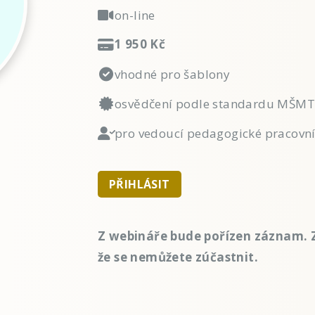
on-line
1 950 Kč
vhodné pro šablony
osvědčení podle standardu MŠMT
pro vedoucí pedagogické pracovník
PŘIHLÁSIT
Z webináře bude pořízen záznam. Z
že se nemůžete zúčastnit.