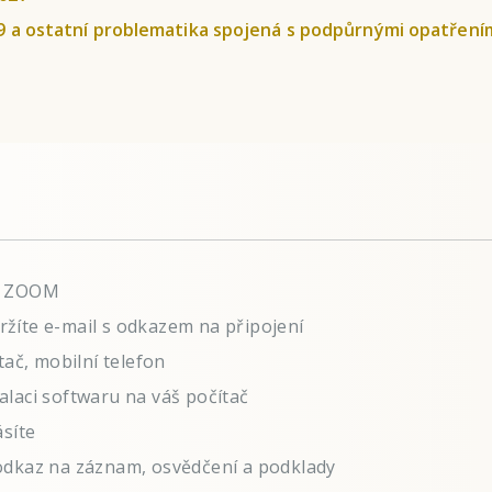
99 a ostatní problematika spojená s podpůrnými opatření
mu ZOOM
žíte e-mail s odkazem na připojení
tač, mobilní telefon
laci softwaru na váš počítač
ásíte
odkaz na záznam, osvědčení a podklady