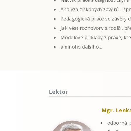
Nácvik práce s diagnostickými d
Analýza získaných závěrů - zp
Pedagogická práce se závěry d
Jak vést rozhovory s rodiči, p
Modelové příklady z praxe, k
a mnoho dalšího…
Lektor
Mgr. Lenk
odborná p