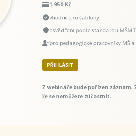
1 950 Kč
vhodné pro šablony
osvědčení podle standardu MŠMT
pro pedagogické pracovníky MŠ a 
PŘIHLÁSIT
Z webináře bude pořízen záznam. Z
že se nemůžete zúčastnit.