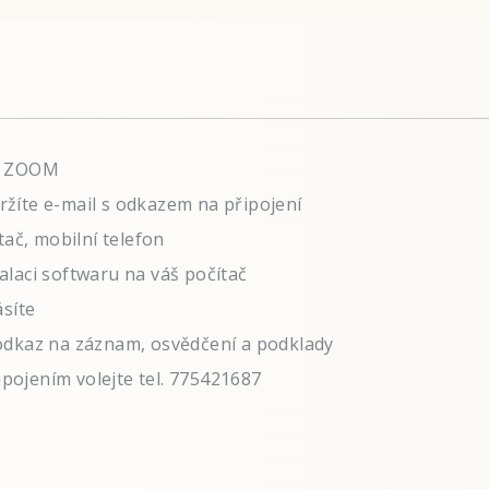
mu ZOOM
žíte e-mail s odkazem na připojení
tač, mobilní telefon
laci softwaru na váš počítač
ásíte
odkaz na záznam, osvědčení a podklady
ipojením volejte tel. 775421687