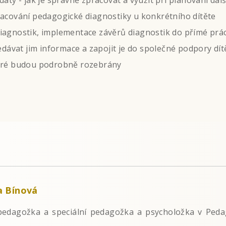
aty - jak je správně zpracovat a využít při plánování dalš
racování pedagogické diagnostiky u konkrétního dítěte
iagnostik, implementace závěrů diagnostik do přímé prác
ředávat jim informace a zapojit je do společné podpory dít
teré budou podrobně rozebrány
a Bínová
edagožka a speciální pedagožka a psycholožka v Peda