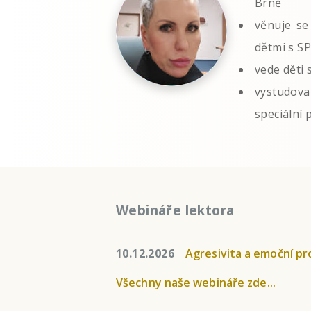
Brně
věnuje se
dětmi s S
vede děti 
vystudov
speciální
Webináře lektora
10.12.2026
Agresivita a emoční pr
Všechny naše webináře zde...