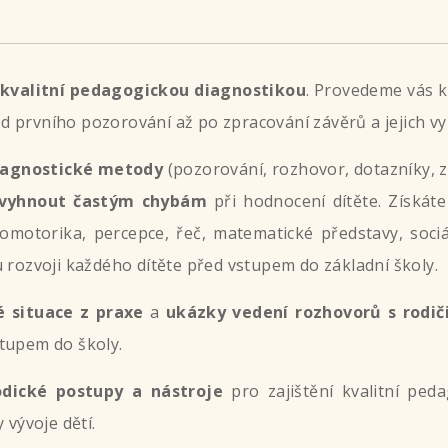
kvalitní pedagogickou diagnostikou
. Provedeme vás 
od prvního pozorování až po zpracování závěrů a jejich vyu
iagnostické metody
(pozorování, rozhovor, dotazníky, 
vyhnout častým chybám
při hodnocení dítěte. Získáte
fomotorika, percepce, řeč, matematické představy, soci
 rozvoji každého dítěte před vstupem do základní školy.
 situace z praxe
a
ukázky vedení rozhovorů s rodič
tupem do školy.
dické postupy a nástroje
pro zajištění kvalitní ped
 vývoje dětí.