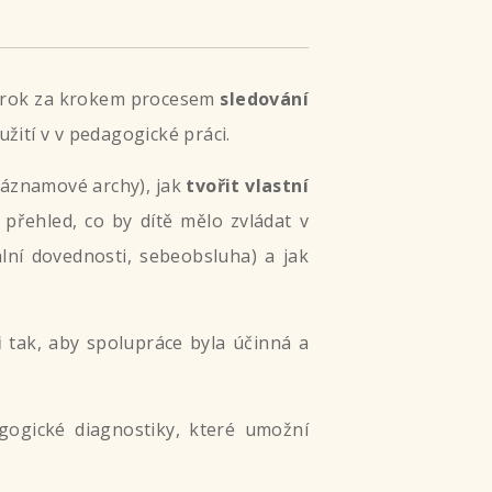
krok za krokem procesem
sledování
žití v v pedagogické práci.
záznamové archy), jak
tvořit vlastní
 přehled, co by dítě mělo zvládat v
ální dovednosti, sebeobsluha) a jak
i
tak, aby spolupráce byla účinná a
agogické diagnostiky, které umožní