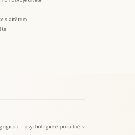
ího rozvoje dítěte
e s dítětem
ěte
gogicko - psychologické poradně v