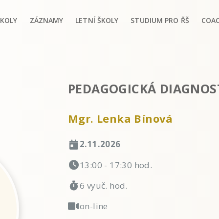
ŠKOLY
ZÁZNAMY
LETNÍ ŠKOLY
STUDIUM PRO ŘŠ
COA
PEDAGOGICKÁ DIAGNOST
Mgr. Lenka Bínová
2.11.2026
13:00 - 17:30 hod.
6 vyuč. hod.
on-line