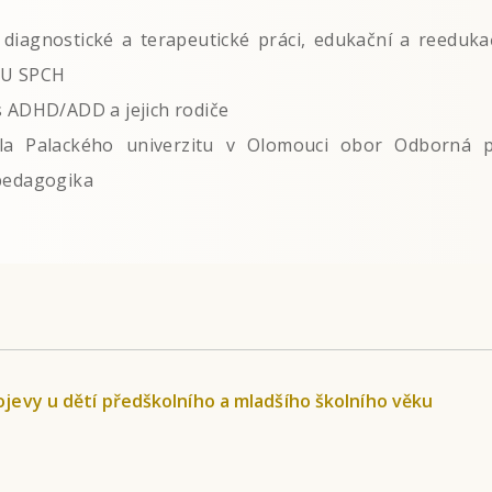
 diagnostické a terapeutické práci, edukační a reedukač
PU SPCH
s ADHD/ADD a jejich rodiče
ala Palackého univerzitu v Olomouci obor Odborná 
 pedagogika
ojevy u dětí předškolního a mladšího školního věku