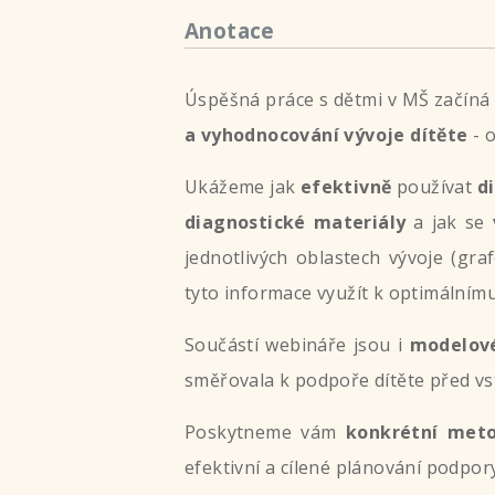
Anotace
Úspěšná práce s dětmi v MŠ začíná
a vyhodnocování vývoje dítěte
- 
Ukážeme jak
efektivně
používat
d
diagnostické materiály
a jak se
jednotlivých oblastech vývoje (gra
tyto informace využít k optimálnímu
Součástí webináře jsou i
modelové
směřovala k podpoře dítěte před vs
Poskytneme vám
konkrétní
meto
efektivní a cílené plánování podpory